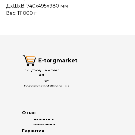
ДxШxВ: 740x495x980 мм
Вес: 111000 г
E-torgmarket
+7 (495) 109-62-
63
e-
torgmarket@mail.ru
О нас
Оплата и
доставка
Гарантия